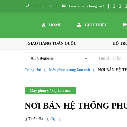
0868393669
Liên hệ với chúng tôi !
HOME
GIỚI THIỆU
GIAO HÀNG TOÀN QUỐC
HỖ TRỢ
Trang chủ
Máy phun sương làm mát
NƠI BÁN HỆ T
Máy phun sương làm mát
NƠI BÁN HỆ THỐNG PH
Thiên Hà
(0)