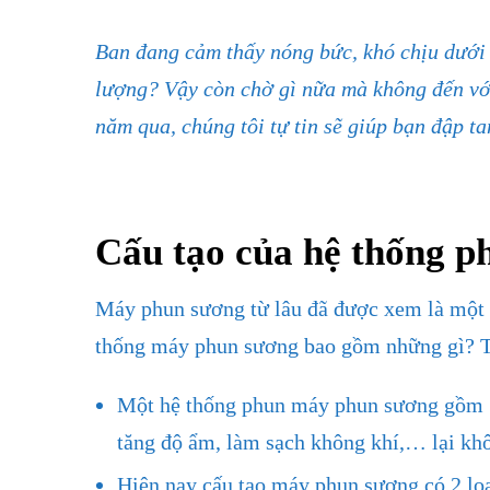
10 TH12
Ban đang cảm thấy nóng bức, khó chịu dưới 
lượng? Vậy còn chờ gì nữa mà không đến với
năm qua, chúng tôi tự tin sẽ giúp bạn đập t
Cấu tạo của hệ thống p
Máy phun sương từ lâu đã được xem là một t
thống máy phun sương bao gồm những gì? Th
Một hệ thống phun máy phun sương gồm : 1
tăng độ ẩm, làm sạch không khí,… lại khô
Hiện nay cấu tạo máy phun sương có 2 lo