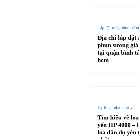
Lắp đặt máy phun sươ
Địa chỉ lắp đặt
phun sương giá
tại quận bình t
hcm
Kỹ thuật nhà nuôi yến
Tìm hiểu về lo
yến HP 4000 – l
loa dẫn dụ yến 