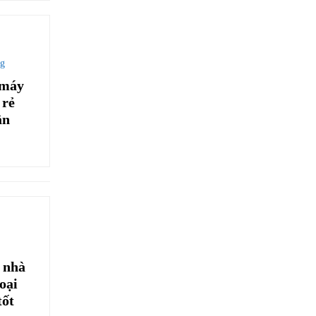
ng
 máy
 rẻ
ân
a nhà
oại
tốt