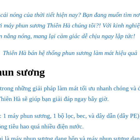
cái nóng của thời tiết hiện nay? Bạn đang muốn tìm nơ
 máy phun sương Thiên Hà chúng tôi?! Với kinh nghiệm
an nắng nóng, mang lại cảm giác dễ chịu ngay lập tức!
Thiên Hà bán hệ thống phun sương làm mát hiệu quả
hun sương
rong những giải pháp làm mát tối ưu nhanh chóng và đ
iên Hà sẽ giúp bạn giải đáp ngay bây giờ.
 máy phun sương, 1 bộ lọc, bec, và dây dẫn (dây PE) 
ng tiêu hao quá nhiều điện nước.
ại là máy phun sương dạng hộp và máy phun sương dạng