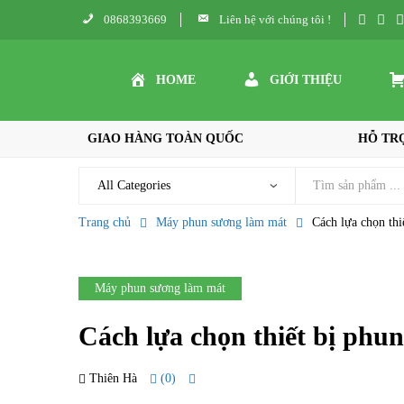
0868393669
Liên hệ với chúng tôi !
HOME
GIỚI THIỆU
GIAO HÀNG TOÀN QUỐC
HỖ TRỢ
Trang chủ
Máy phun sương làm mát
Cách lựa chọn thi
Máy phun sương làm mát
Cách lựa chọn thiết bị phu
Thiên Hà
(0)