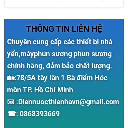
THÔNG TIN LIÊN HỆ
Chuyên cung cấp các thiết bị nhà
yến,máyphun sương phun sương
chính hãng, đảm bảo chất lượng.
🏡:78/5A tây lân 1 Bà điểm Hóc
môn TP. Hồ Chí Minh
📧 :Diennuocthienhavn@gmail.com
☎: 0868393669