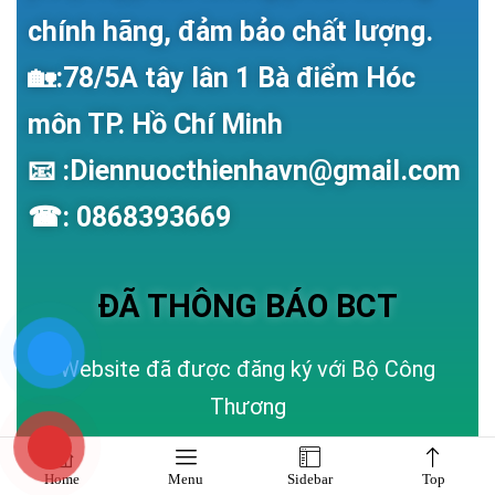
chính hãng, đảm bảo chất lượng.
🏡:78/5A tây lân 1 Bà điểm Hóc
môn TP. Hồ Chí Minh
📧 :Diennuocthienhavn@gmail.com
☎: 0868393669
ĐÃ THÔNG BÁO BCT
Website đã được đăng ký với Bộ Công
Thương
Home
Menu
Sidebar
Top