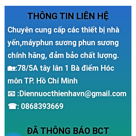
THÔNG TIN LIÊN HỆ
Chuyên cung cấp các thiết bị nhà
yến,máyphun sương phun sương
chính hãng, đảm bảo chất lượng.
🏡:78/5A tây lân 1 Bà điểm Hóc
môn TP. Hồ Chí Minh
📧 :Diennuocthienhavn@gmail.com
☎: 0868393669
ĐÃ THÔNG BÁO BCT