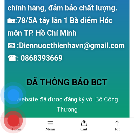
chính hãng, đảm bảo chất lượng.
🏡:78/5A tây lân 1 Bà điểm Hóc
môn TP. Hồ Chí Minh
📧 :Diennuocthienhavn@gmail.com
☎: 0868393669
ĐÃ THÔNG BÁO BCT
Website đã được đăng ký với Bộ Công
Thương
Home
Menu
Cart
Top