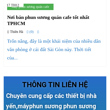
17 TH12
Máy phun sương quán cafe
Nơi bán phun sương quán cafe tốt nhất
TPHCM
Thiên Hà
(0)
Trốn nắng, đây là một khái niệm của nhiều dân
văn phòng ở cái đất Sài Gòn này. Thời tiết
của...
THÔNG TIN LIÊN HỆ
Chuyên cung cấp các thiết bị nhà
yến,máyphun sương phun sương