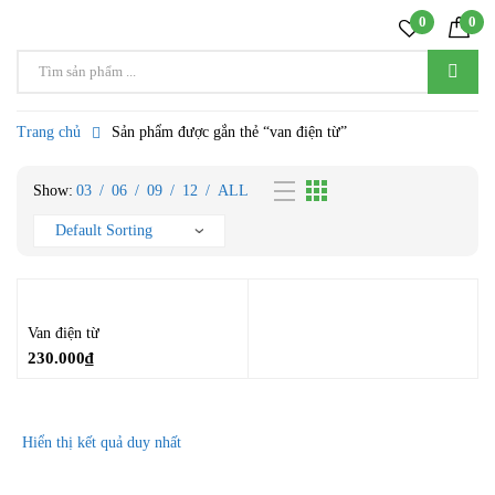
0
0
Trang chủ
Sản phẩm được gắn thẻ “van điện từ”
Show:
03
/
06
/
09
/
12
/
ALL
Van điện từ
230.000
₫
Hiển thị kết quả duy nhất