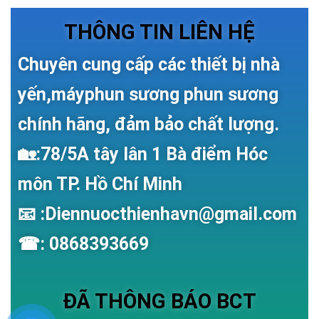
THÔNG TIN LIÊN HỆ
Chuyên cung cấp các thiết bị nhà
yến,máyphun sương phun sương
chính hãng, đảm bảo chất lượng.
🏡:78/5A tây lân 1 Bà điểm Hóc
môn TP. Hồ Chí Minh
📧 :Diennuocthienhavn@gmail.com
☎: 0868393669
ĐÃ THÔNG BÁO BCT