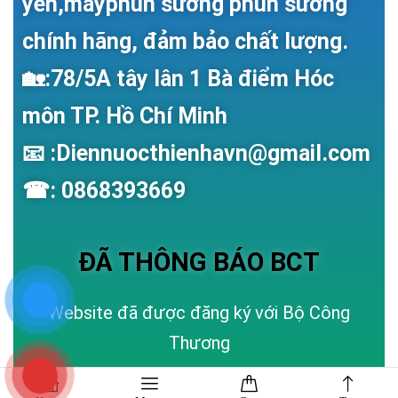
yến,máyphun sương phun sương
chính hãng, đảm bảo chất lượng.
🏡:78/5A tây lân 1 Bà điểm Hóc
môn TP. Hồ Chí Minh
📧 :Diennuocthienhavn@gmail.com
☎: 0868393669
ĐÃ THÔNG BÁO BCT
Website đã được đăng ký với Bộ Công
Thương