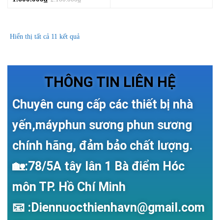
Hiển thị tất cả 11 kết quả
THÔNG TIN LIÊN HỆ
Chuyên cung cấp các thiết bị nhà
yến,máyphun sương phun sương
chính hãng, đảm bảo chất lượng.
🏡:78/5A tây lân 1 Bà điểm Hóc
môn TP. Hồ Chí Minh
📧 :Diennuocthienhavn@gmail.com