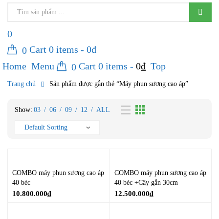
0
Cart
0
items -
0
₫
0
Home
Menu
Cart
0
items -
0
₫
Top
0
Trang chủ
Sản phẩm được gắn thẻ “Máy phun sương cao áp”
Show:
03
/
06
/
09
/
12
/
ALL
COMBO máy phun sương cao áp
COMBO máy phun sương cao áp
40 béc
40 béc +Cây gắn 30cm
10.800.000
₫
12.500.000
₫