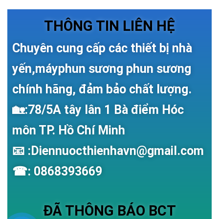
THÔNG TIN LIÊN HỆ
Chuyên cung cấp các thiết bị nhà
yến,máyphun sương phun sương
chính hãng, đảm bảo chất lượng.
🏡:78/5A tây lân 1 Bà điểm Hóc
môn TP. Hồ Chí Minh
📧 :Diennuocthienhavn@gmail.com
☎: 0868393669
ĐÃ THÔNG BÁO BCT